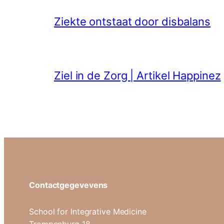
Ziekte ontstaat door disbalans
Ziel in de Zorg | Artikel Happinez
Contactgegevevens
School for Integrative Medicine