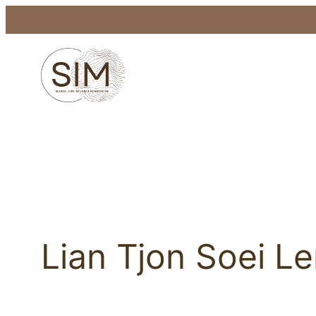
Ga
naar
de
inhoud
Lian Tjon Soei L