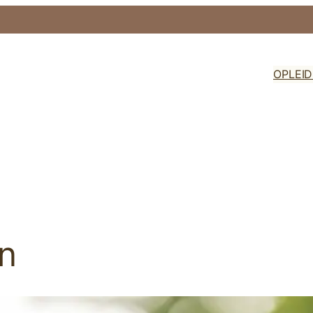
OPLEI
en