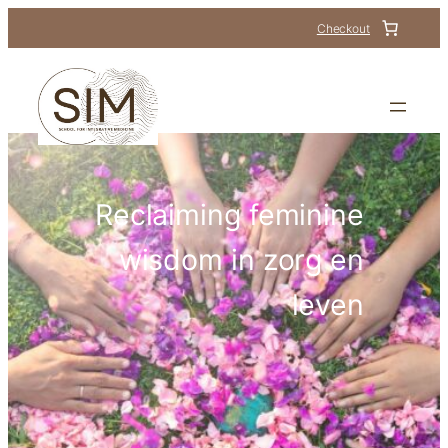
Checkout
Reclaiming feminine
wisdom in zorg en
leven